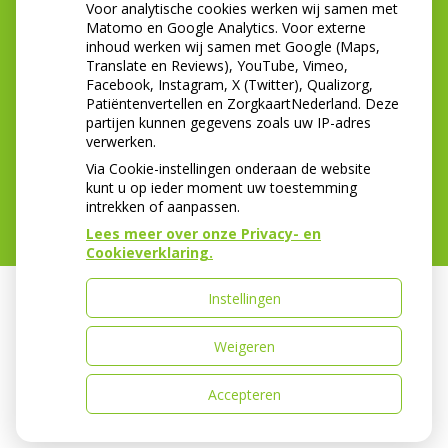
Voor analytische cookies werken wij samen met
Tel:
0297-561815
Matomo en Google Analytics. Voor externe
E-mail:
info@tandartsenpraktijkuithoorn.nl
inhoud werken wij samen met Google (Maps,
Translate en Reviews), YouTube, Vimeo,
In de zomerperiode zijn wij telefonisch minder
Facebook, Instagram, X (Twitter), Qualizorg,
bereikbaar. Wanneer u onze voicemail krijgt kunt u
Patiëntenvertellen en ZorgkaartNederland. Deze
een mail sturen naar;
partijen kunnen gegevens zoals uw IP-adres
info@tandartsenpraktijkuithoorn.nl dan nemen wij
verwerken.
z.s.m contact met u op.
Via Cookie-instellingen onderaan de website
kunt u op ieder moment uw toestemming
intrekken of aanpassen.
Lees meer over onze Privacy- en
Cookieverklaring.
Instellingen
Uw Zorg Online
|
Beheer
Weigeren
Bezoek
onze
Accepteren
Privacy verklaring
|
Cookie-instellingen
|
Voorwaarden
facebook
pagina