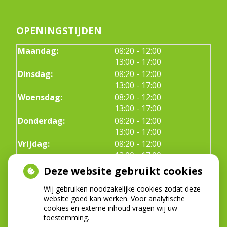
OPENINGSTIJDEN
tot
Maandag:
08:20
- 12:00
tot
13:00
- 17:00
tot
Dinsdag:
08:20
- 12:00
tot
13:00
- 17:00
tot
Woensdag:
08:20
- 12:00
tot
13:00
- 17:00
tot
Donderdag:
08:20
- 12:00
tot
13:00
- 17:00
tot
Vrijdag:
08:20
- 12:00
tot
13:00
- 17:00
Deze website gebruikt cookies
Wij gebruiken noodzakelijke cookies zodat deze
ADRESGEGEVENS
website goed kan werken. Voor analytische
cookies en externe inhoud vragen wij uw
Prinses Christinalaan 137
toestemming.
1421BH Uithoorn