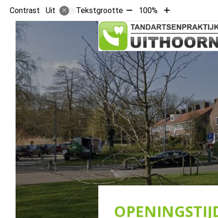
Tekst
Tekst
Contrast
Tekstgrootte
100%
Uit
verkleinen
vergroten
met
met
10%
10%
OPENINGSTIJ