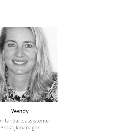
Wendy
Federica
r tandartsassistente -
Tandartsassistente
Praktijkmanager