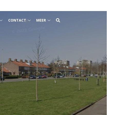
CONTACT
MEER
Voor
Contact
Meer
patiënten
submenu
submenu
submenu