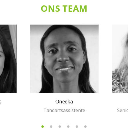
ONS TEAM
k
Oneeka
Tandartsassistente
Senio