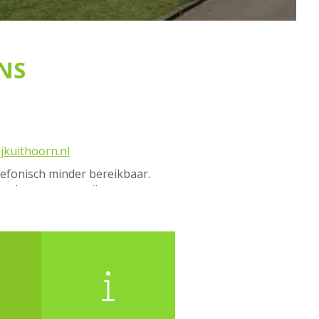
NS
jkuithoorn.nl
elefonisch minder bereikbaar.
gt kunt u een mail sturen
kuithoorn.nl dan nemen wij