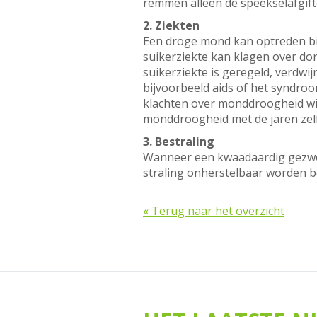
remmen alleen de speekselafgift
2. Ziekten
Een droge mond kan optreden bij 
suikerziekte kan klagen over dors
suikerziekte is geregeld, verdwi
bijvoorbeeld aids of het syndroo
klachten over monddroogheid wis
monddroogheid met de jaren zelf
3. Bestraling
Wanneer een kwaadaardig gezwel 
straling onherstelbaar worden be
« Terug naar het overzicht