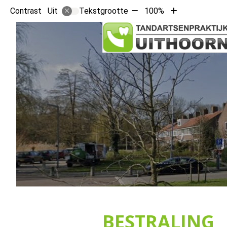
Tekst
Tekst
Contrast
Tekstgrootte
100%
Uit
verkleinen
vergroten
met
met
10%
10%
BESTRALING