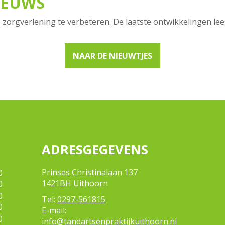
IEUWS
 zorgverlening te verbeteren. De laatste ontwikkelingen lees
NAAR DE NIEUWTJES
ADRESGEGEVENS
Prinses Christinalaan 137
0
1421BH Uithoorn
0
0
Tel:
0297-561815
0
E-mail:
0
info@tandartsenpraktijkuithoorn.nl