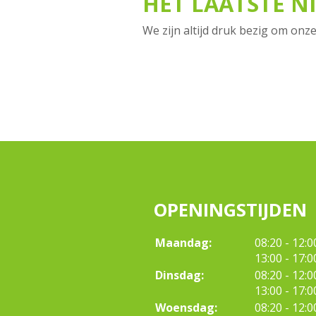
HET LAATSTE N
We zijn altijd druk bezig om onze
OPENINGSTIJDEN
tot
Maandag:
08:20
- 12:0
tot
13:00
- 17:0
tot
Dinsdag:
08:20
- 12:0
tot
13:00
- 17:0
tot
Woensdag:
08:20
- 12:0