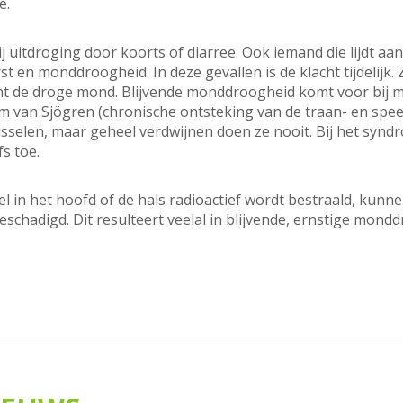
e.
uitdroging door koorts of diarree. Ook iemand die lijdt aa
t en monddroogheid. In deze gevallen is de klacht tijdelijk.
jnt de droge mond. Blijvende monddroogheid komt voor bij m
m van Sjögren (chronische ontsteking van de traan- en spee
selen, maar geheel verdwijnen doen ze nooit. Bij het syn
s toe.
in het hoofd of de hals radioactief wordt bestraald, kunne
schadigd. Dit resulteert veelal in blijvende, ernstige mond