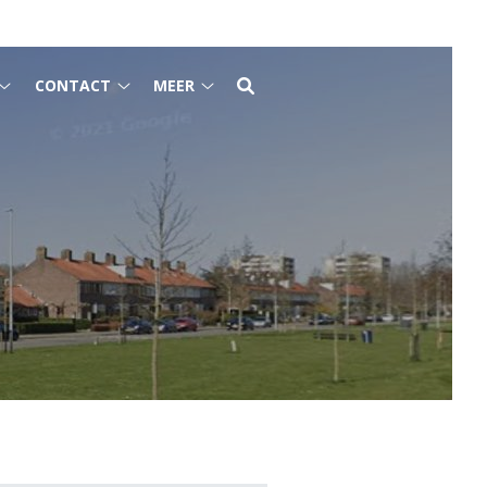
CONTACT
MEER
Voor
Contact
Meer
patiënten
submenu
submenu
submenu