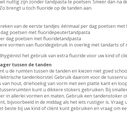
het nuttig zijn zonder tandpasta te poetsen. Smeer dan na 
Zo brengt u toch fluoride op de tanden aan.
rbreken van de eerste tandjes: éénmaal per dag poetsen met
er dag poetsen met fluoridepeutertandpasta
per dag poetsen met fluoridetandpasta
andere vormen van fluoridegebruik in overleg met tandarts o
hygiënist het gebruik van extra fluoride voor uw kind of cli
rager tussen de tanden
nt u de ruimten tussen de tanden en kiezen niet goed scho
lektrische tandenborstel. Gebruik daarom voor de tussenr
s van hout, driehoekig van vorm met een platte kant en loop
re tussenruimten kunt u dikkere stokers gebruiken. Bij small
 er in allerlei vormen en maten. Gebruik een tandenstoker 
nt, bijvoorbeeld in de middag als het iets rustiger is. Vraa
 beste bij uw kind of cliënt kunt gebruiken en vraag om een 