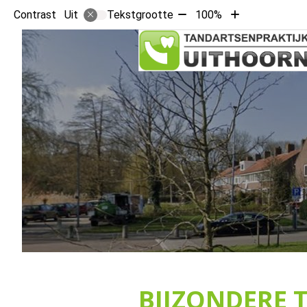
Tekst
Tekst
Contrast
Tekstgrootte
100%
Uit
verkleinen
vergroten
met
met
10%
10%
BIJZONDERE