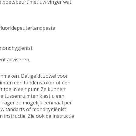
de poetsbeurt met uw vinger wat
 fluoridepeutertandpasta
f mondhygiënist
ënt adviseren.
onmaken. Dat geldt zowel voor
uimten een tandenstoker of een
t toe in een punt. Ze kunnen
ere tussenruimten kiest u een
of rager zo mogelijk eenmaal per
g uw tandarts of mondhygiënist
instructie. Zie ook de instructie