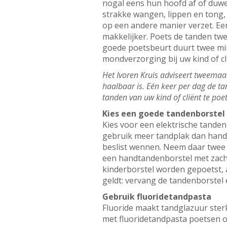
nogal eens hun hoofd af of duwe
strakke wangen, lippen en tong,
op een andere manier verzet. Ee
makkelijker. Poets de tanden twe
goede poetsbeurt duurt twee min
mondverzorging bij uw kind of cli
Het Ivoren Kruis adviseert tweemaal 
haalbaar is. Eén keer per dag de ta
tanden van uw kind of cliënt te po
Kies een goede tandenborstel
Kies voor een elektrische tanden
gebruik meer tandplak dan handt
beslist wennen. Neem daar twee w
een handtandenborstel met zach
kinderborstel worden gepoetst, a
geldt: vervang de tandenborstel 
Gebruik fluoridetandpasta
Fluoride maakt tandglazuur ster
met fluoridetandpasta poetsen oo