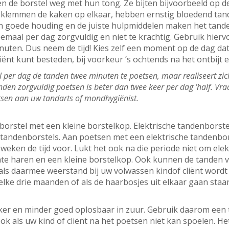
n de borstel weg met hun tong. Ze bijten bijvoorbeeld op d
 klemmen de kaken op elkaar, hebben ernstig bloedend tandv
n goede houding en de juiste hulpmiddelen maken het tanden
emaal per dag zorgvuldig en niet te krachtig. Gebruik hiervo
uten. Dus neem de tijd! Kies zelf een moment op de dag da
ënt kunt besteden, bij voorkeur ’s ochtends na het ontbijt e
per dag de tanden twee minuten te poetsen, maar realiseert zich d
nden zorgvuldig poetsen is beter dan twee keer per dag ‘half. Vr
etsen aan uw tandarts of mondhygiënist.
borstel met een kleine borstelkop. Elektrische tandenborstel
andenborstels. Aan poetsen met een elektrische tandenbors
eken de tijd voor. Lukt het ook na die periode niet om elek
te haren en een kleine borstelkop. Ook kunnen de tanden 
ls daarmee weerstand bij uw volwassen kindof cliënt wordt 
elke drie maanden of als de haarbosjes uit elkaar gaan staa
ker en minder goed oplosbaar in zuur. Gebruik daarom een 
k als uw kind of cliënt na het poetsen niet kan spoelen. Het