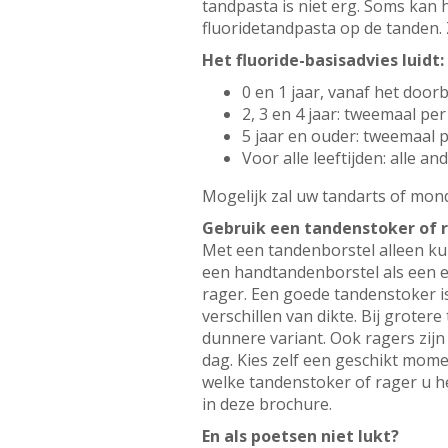
tandpasta is niet erg. Soms kan 
fluoridetandpasta op de tanden. 
Het fluoride-basisadvies luidt:
0 en 1 jaar, vanaf het doo
2, 3 en 4 jaar: tweemaal p
5 jaar en ouder: tweemaal 
Voor alle leeftijden: alle 
Mogelijk zal uw tandarts of mond
Gebruik een tandenstoker of 
Met een tandenborstel alleen ku
een handtandenborstel als een e
rager. Een goede tandenstoker i
verschillen van dikte. Bij grote
dunnere variant. Ook ragers zijn
dag. Kies zelf een geschikt mome
welke tandenstoker of rager u het
in deze brochure.
En als poetsen niet lukt?