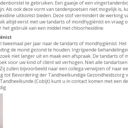
andenborstel te gebruiken. Een gaasje of een vingertandenbo
n. Als ook deze vorm van tandenpoetsen niet mogelijk is, k
xidine uitkomst bieden. Deze stof vermindert de werking van
ik altijd eerst met uw tandarts of mondhygiënist en vraag o
 het gebruik van een middel met chloorhexidine.
ënist
al tweemaal per jaar naar de tandarts of mondhygiënist. Het
leiding de mond gezond te houden. Ingrijpende behandelin
 bezoek niet langer uit en maak een afspraak. De tandarts o
oek voor uw kind of cliënt wil verhogen. Niet alle tandartse
ij zullen bijvoorbeeld naar een collega verwijzen of naar 
ng tot Bevordering der Tandheelkundige Gezondheidszorg 
 Tandheelkunde (Cobijt) kunt u in contact komen met een de
dig