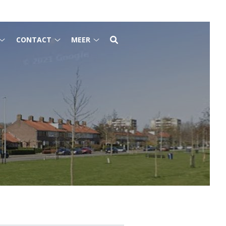
CONTACT
MEER
Voor
Contact
Meer
patiënten
submenu
submenu
submenu