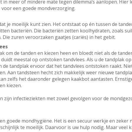
ult in meer of mindere mate tegen dilemma’s aanlopen. Hier
n voor een goede mondverzorging.
 dat je moeilijk kunt zien. Het ontstaat op én tussen de tan
itten bacteriën. Die bacteriën zetten koolhydraten, zoals su
 Die zuren veroorzaken gaatjes (cariës) in het gebit.
ees
trak om de tanden en kiezen heen en bloedt niet als de tand
 duidt meestal op ontstoken tandvlees. Als u de tandplak op
in de tandplak ervoor dat het tandvlees ontstoken raakt. Ni
en. Aan tandsteen hecht zich makkelijk weer nieuwe tandplak
kan zelfs het daaronder gelegen kaakbot aantasten. Ernst
 en kiezen.
n zijn infectieziekten met zowel gevolgen voor de mondgez
en goede mondhygiëne. Het is een secuur werkje en zeker n
schijnlijk te moeilijk. Daarvoor is uw hulp nodig. Maar veel