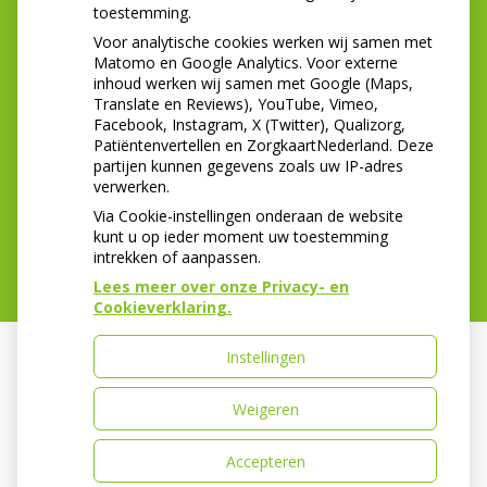
toestemming.
1421BH Uithoorn
Voor analytische cookies werken wij samen met
Tel:
0297-561815
Matomo en Google Analytics. Voor externe
E-mail:
info@tandartsenpraktijkuithoorn.nl
inhoud werken wij samen met Google (Maps,
Translate en Reviews), YouTube, Vimeo,
In de zomerperiode zijn wij telefonisch minder
Facebook, Instagram, X (Twitter), Qualizorg,
bereikbaar. Wanneer u onze voicemail krijgt kunt u
Patiëntenvertellen en ZorgkaartNederland. Deze
een mail sturen naar;
partijen kunnen gegevens zoals uw IP-adres
info@tandartsenpraktijkuithoorn.nl dan nemen wij
verwerken.
z.s.m contact met u op.
Via Cookie-instellingen onderaan de website
kunt u op ieder moment uw toestemming
intrekken of aanpassen.
Lees meer over onze Privacy- en
Cookieverklaring.
Instellingen
Uw Zorg Online
|
Beheer
Weigeren
Bezoek
onze
Accepteren
Privacy verklaring
|
Cookie-instellingen
|
Voorwaarden
facebook