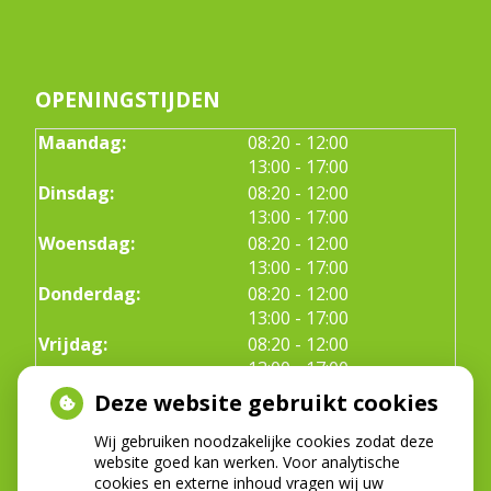
OPENINGSTIJDEN
tot
Maandag:
08:20
- 12:00
tot
13:00
- 17:00
tot
Dinsdag:
08:20
- 12:00
tot
13:00
- 17:00
tot
Woensdag:
08:20
- 12:00
tot
13:00
- 17:00
tot
Donderdag:
08:20
- 12:00
tot
13:00
- 17:00
tot
Vrijdag:
08:20
- 12:00
tot
13:00
- 17:00
Deze website gebruikt cookies
Wij gebruiken noodzakelijke cookies zodat deze
ADRESGEGEVENS
website goed kan werken. Voor analytische
cookies en externe inhoud vragen wij uw
Prinses Christinalaan 137