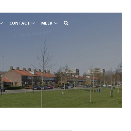
CONTACT
MEER
Voor
Contact
Meer
patiënten
submenu
submenu
submenu