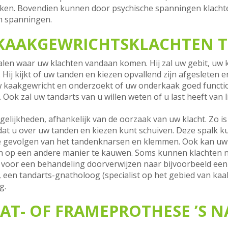
ken. Bovendien kunnen door psychische spanningen klacht
n spanningen.
 KAAKGEWRICHTSKLACHTEN 
alen waar uw klachten vandaan komen. Hij zal uw gebit, u
ij kijkt of uw tanden en kiezen opvallend zijn afgesleten e
w kaakgewricht en onderzoekt of uw onderkaak goed function
ok zal uw tandarts van u willen weten of u last heeft van l
gelijkheden, afhankelijk van de oorzaak van uw klacht. Zo i
dat u over uw tanden en kiezen kunt schuiven. Deze spalk ku
e gevolgen van het tandenknarsen en klemmen. Ook kan uw 
ren op een andere manier te kauwen. Soms kunnen klachten ni
 voor een behandeling doorverwijzen naar bijvoorbeeld een
 een tandarts-gnatholoog (specialist op het gebied van kaa
g.
AAT- OF FRAMEPROTHESE ’S N