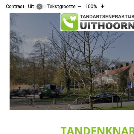
Tekst
Tekst
Contrast
Tekstgrootte
100%
Uit
verkleinen
vergroten
met
met
10%
10%
TANDENKNA