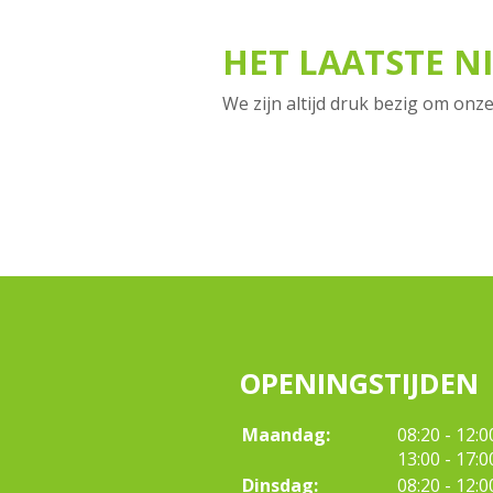
HET LAATSTE N
We zijn altijd druk bezig om onze
OPENINGSTIJDEN
tot
Maandag:
08:20
- 12:0
tot
13:00
- 17:0
tot
Dinsdag:
08:20
- 12:0