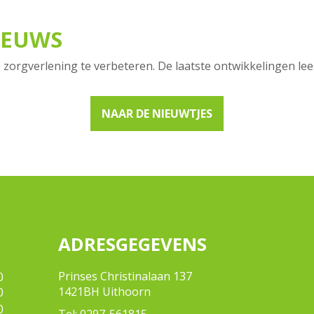
IEUWS
 zorgverlening te verbeteren. De laatste ontwikkelingen lees
NAAR DE NIEUWTJES
ADRESGEGEVENS
Prinses Christinalaan 137
0
1421BH Uithoorn
0
0