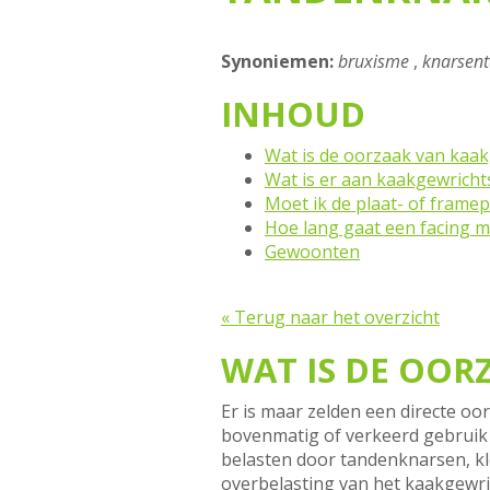
Synoniemen:
bruxisme
,
knarsen
INHOUD
Wat is de oorzaak van kaa
Wat is er aan kaakgewricht
Moet ik de plaat- of framep
Hoe lang gaat een facing 
Gewoonten
« Terug naar het overzicht
WAT IS DE OO
Er is maar zelden een directe o
bovenmatig of verkeerd gebruik 
belasten door tandenknarsen, kl
overbelasting van het kaakgewri