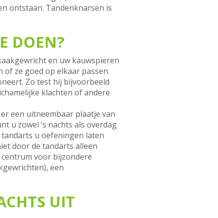
en ontstaan. Tandenknarsen is
TE DOEN?
w kaakgewricht en uw kauwspieren
n of ze goed op elkaar passen.
eert. Zo test hij bijvoorbeeld
ichamelijke klachten of andere
s er een uitneembaar plaatje van
nt u zowel ’s nachts als overdag
tandarts u oefeningen laten
et door de tandarts alleen
 centrum voor bijzondere
kgewrichten), een
ACHTS UIT