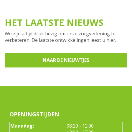
HET LAATSTE NIEUWS
We zijn altijd druk bezig om onze zorgverlening te
verbeteren. De laatste ontwikkelingen leest u hier.
NAAR DE NIEUWTJES
OPENINGSTIJDEN
tot
Maandag:
08:20
- 12:00
tot