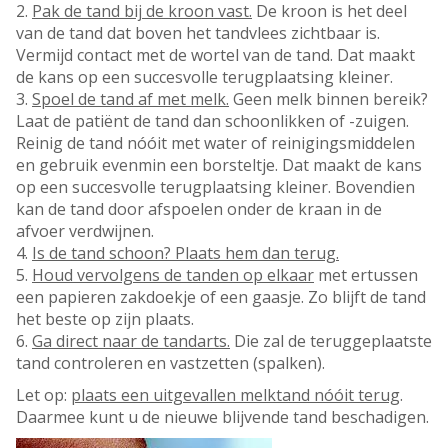
2.
Pak de tand bij de kroon vast.
De kroon is het deel
van de tand dat boven het tandvlees zichtbaar is.
Vermijd contact met de wortel van de tand. Dat maakt
de kans op een succesvolle terugplaatsing kleiner.
3.
Spoel de tand af met melk.
Geen melk binnen bereik?
Laat de patiënt de tand dan schoonlikken of -zuigen.
Reinig de tand nóóit met water of reinigingsmiddelen
en gebruik evenmin een borsteltje. Dat maakt de kans
op een succesvolle terugplaatsing kleiner. Bovendien
kan de tand door afspoelen onder de kraan in de
afvoer verdwijnen.
4.
Is de tand schoon? Plaats hem dan terug.
5.
Houd vervolgens de tanden op elkaar
met ertussen
een papieren zakdoekje of een gaasje. Zo blijft de tand
het beste op zijn plaats.
6.
Ga direct naar de tandarts.
Die zal de teruggeplaatste
tand controleren en vastzetten (spalken).
Let op:
plaats een uitgevallen melktand nóóit terug
.
Daarmee kunt u de nieuwe blijvende tand beschadigen.