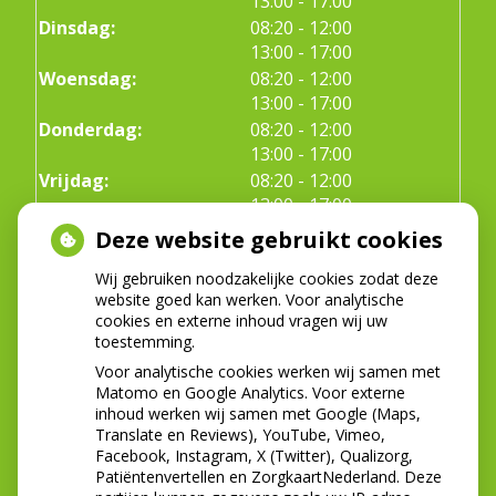
13:00
- 17:00
tot
Dinsdag:
08:20
- 12:00
tot
13:00
- 17:00
tot
Woensdag:
08:20
- 12:00
tot
13:00
- 17:00
tot
Donderdag:
08:20
- 12:00
tot
13:00
- 17:00
tot
Vrijdag:
08:20
- 12:00
tot
13:00
- 17:00
Deze website gebruikt cookies
Wij gebruiken noodzakelijke cookies zodat deze
ADRESGEGEVENS
website goed kan werken. Voor analytische
cookies en externe inhoud vragen wij uw
Prinses Christinalaan 137
toestemming.
1421BH Uithoorn
Voor analytische cookies werken wij samen met
Tel:
0297-561815
Matomo en Google Analytics. Voor externe
E-mail:
info@tandartsenpraktijkuithoorn.nl
inhoud werken wij samen met Google (Maps,
Translate en Reviews), YouTube, Vimeo,
In de zomerperiode zijn wij telefonisch minder
Facebook, Instagram, X (Twitter), Qualizorg,
bereikbaar. Wanneer u onze voicemail krijgt kunt u
Patiëntenvertellen en ZorgkaartNederland. Deze